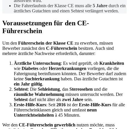
absolviert wird.
Die Fahrerlaubnis der Klasse CE muss alle
5 Jahre
durch ein
ärztliches Gutachten und einen Sehtest verlängert werden.
Voraussetzungen für den CE-
Führerschein
Um den
Führerschein der Klasse CE
zu erwerben, müssen
Bewerber zunächst den
C-Führerschein
besitzen. Auch sind
mehrere ärztliche Nachweise erforderlich, darunter:
Ärztliche Untersuchung
: Es wird geprüft, ob
Krankheiten
wie
Diabetes
oder
Herzerkrankungen
vorliegen, die die
Fahreignung beeinflussen könnten. Der Bewerber darf zudem
keine
Suchterkrankung
haben. Das ärztliche Gutachten ist
ein Jahr gültig
.
Sehtest
: Die
Sehleistung
, das
Stereosehen
und die
räumliche Wahrnehmung
müssen untersucht werden. Der
Sehtest
darf nicht älter als
zwei Jahre
sein.
Erste-Hilfe-Kurs
: Seit
2016
ist der
Erste-Hilfe-Kurs
für alle
Führerscheinklassen gleich und umfasst
neun
Unterrichtseinheiten
à 45 Minuten.
Wer den
CE-Führerschein gewerblich
nutzen möchte, muss