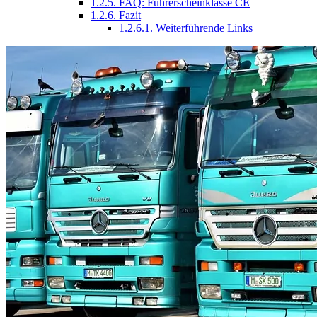
1.2.5.
FAQ: Führerscheinklasse CE
1.2.6.
Fazit
1.2.6.1.
Weiterführende Links