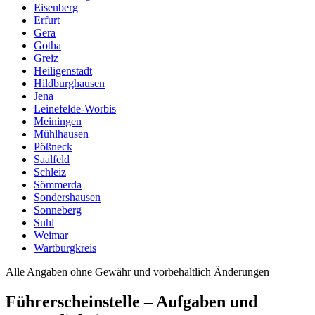
Eisenberg
Erfurt
Gera
Gotha
Greiz
Heiligenstadt
Hildburghausen
Jena
Leinefelde-Worbis
Meiningen
Mühlhausen
Pößneck
Saalfeld
Schleiz
Sömmerda
Sondershausen
Sonneberg
Suhl
Weimar
Wartburgkreis
Alle Angaben ohne Gewähr und vorbehaltlich Änderungen
Führerscheinstelle – Aufgaben und