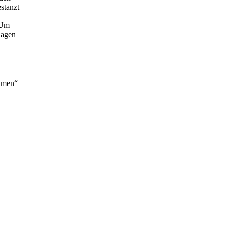
stanzt
 Um
lagen
ahmen“