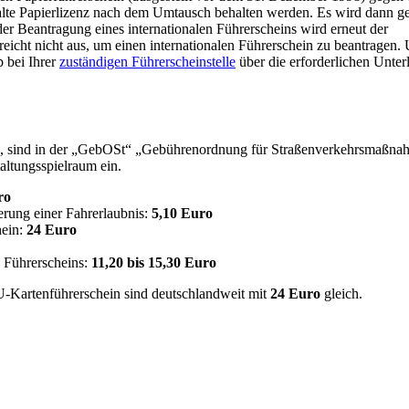
lte Papierlizenz nach dem Umtausch behalten werden. Es wird dann ge
 der Beantragung eines internationalen Führerscheins wird erneut der
 reicht nicht aus, um einen internationalen Führerschein zu beantragen.
b bei Ihrer
zuständigen Führerscheinstelle
über die erforderlichen Unter
en, sind in der „GebOSt“ „Gebührenordnung für Straßenverkehrsmaßn
altungsspielraum ein.
ro
erung einer Fahrerlaubnis:
5,10 Euro
hein:
24 Euro
n Führerscheins:
11,20 bis 15,30 Euro
U-Kartenführerschein sind deutschlandweit mit
24 Euro
gleich.