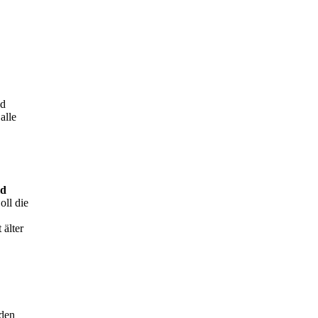
nd
alle
ld
oll die
 älter
 den