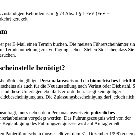
s zuständigen Behörden ist in § 73 Abs. 1 § 1 FeV (FeV =
kehr) geregelt.
lam
oder per E-Mail einen Termin buchen. Die meisten Führerscheinämter si
ur Terminanmeldung zur Verfügung stehen. Stellen Sie sicher, dass Sie 
besuchen.
cheinstelle benötigt?
behörde ein gültiger
Personalausweis
und ein
biometrisches Lichtbi
rscheins als auch für die Neuausstellung nach Verlust oder Diebstahl. S
nd diese Unterlagen ebenfalls erforderlich. Liegt kein gültiger
 Meldebescheinigung aus. Die Zulassungsbescheinigung darf jedoch nicht
 beantragt, muss neben dem Personalausweis ein
polizeiliches
hrerlaubnisamt vorgelegt werden. Das Führungszeugnis wird von der
ie Beglaubigung des Führungszeugnisses wird auf Antrag erteilt.
ten Papierführerschein (ausgestellt vor dem 31. Dezember 1998) gegen