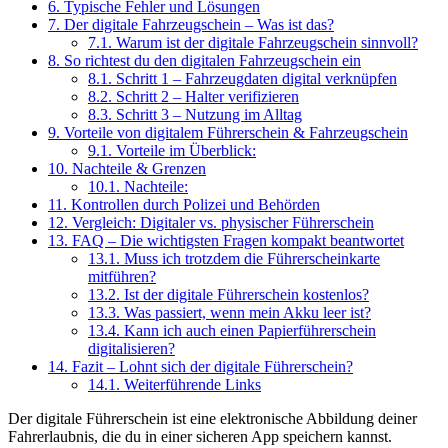
6.
Typische Fehler und Lösungen
7.
Der digitale Fahrzeugschein – Was ist das?
7.1.
Warum ist der digitale Fahrzeugschein sinnvoll?
8.
So richtest du den digitalen Fahrzeugschein ein
8.1.
Schritt 1 – Fahrzeugdaten digital verknüpfen
8.2.
Schritt 2 – Halter verifizieren
8.3.
Schritt 3 – Nutzung im Alltag
9.
Vorteile von digitalem Führerschein & Fahrzeugschein
9.1.
Vorteile im Überblick:
10.
Nachteile & Grenzen
10.1.
Nachteile:
11.
Kontrollen durch Polizei und Behörden
12.
Vergleich: Digitaler vs. physischer Führerschein
13.
FAQ – Die wichtigsten Fragen kompakt beantwortet
13.1.
Muss ich trotzdem die Führerscheinkarte
mitführen?
13.2.
Ist der digitale Führerschein kostenlos?
13.3.
Was passiert, wenn mein Akku leer ist?
13.4.
Kann ich auch einen Papierführerschein
digitalisieren?
14.
Fazit – Lohnt sich der digitale Führerschein?
14.1.
Weiterführende Links
Der digitale Führerschein ist eine elektronische Abbildung deiner
Fahrerlaubnis, die du in einer sicheren App speichern kannst.