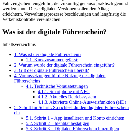
Fahrzeugschein eingeführt, der zukünftig genauso praktisch genutzt
werden kann. Diese digitalen Versionen sollen den Alltag
erleichtern, Verwaltungsprozesse beschleunigen und langfristig die
Verkehrskontrolle vereinfachen.
Was ist der digitale Führerschein?
Inhaltsverzeichnis
1.
Was ist der digitale Führerschein?
1.1.
Kurz zusammengefasst:
2.
Warum wurde der digitale Führerschein eingeführt?
3.
Gilt der digitale Führerschein überall?
4.
Voraussetzungen für die Nutzung des digitalen
Führerscheins
4.1.
Technische Voraussetzungen
4.1.1.
Smartphone mit NFC
4.1.2.
Aktuelles Betriebssystem
4.1.3.
Aktivierte Online-Ausweisfunktion (eID)
5.
Schritt für Schritt: So richtest du den digitalen Führerschein
ein
5.1.
Schritt 1 – App installieren und Konto einrichten
5.2.
Schritt 2 – Identität bestätigen
5.3.
Schritt 3 – Digitalen Führerschein hinzufügen