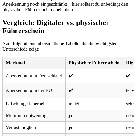
Anerkennung noch eingeschränkt – hier solltest du unbedingt den
physischen Führerschein dabeihaben.
Vergleich: Digitaler vs. physischer
Führerschein
Nachfolgend eine übersichtliche Tabelle, die die wichtigsten
Unterschiede zeigt:
Merkmal
Physischer Führerschein
Digi
✔️
✔️
Anerkennung in Deutschland
✔️
Anerkennung in der EU
teilw
Fälschungssicherheit
mittel
sehr
Mitführen notwendig
ja
nein
Verlust möglich
ja
nein