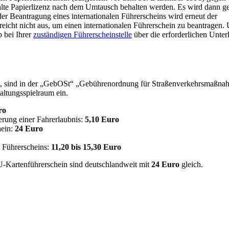
lte Papierlizenz nach dem Umtausch behalten werden. Es wird dann ge
 der Beantragung eines internationalen Führerscheins wird erneut der
 reicht nicht aus, um einen internationalen Führerschein zu beantragen.
b bei Ihrer
zuständigen Führerscheinstelle
über die erforderlichen Unter
en, sind in der „GebOSt“ „Gebührenordnung für Straßenverkehrsmaßn
altungsspielraum ein.
ro
erung einer Fahrerlaubnis:
5,10 Euro
hein:
24 Euro
n Führerscheins:
11,20 bis 15,30 Euro
U-Kartenführerschein sind deutschlandweit mit
24 Euro
gleich.