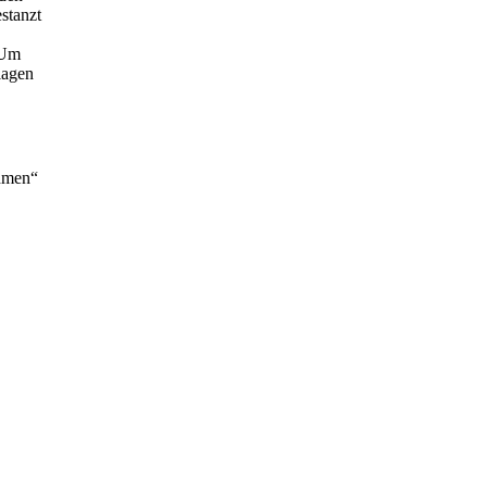
stanzt
 Um
lagen
ahmen“