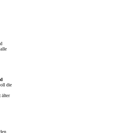
nd
alle
ld
oll die
 älter
 den