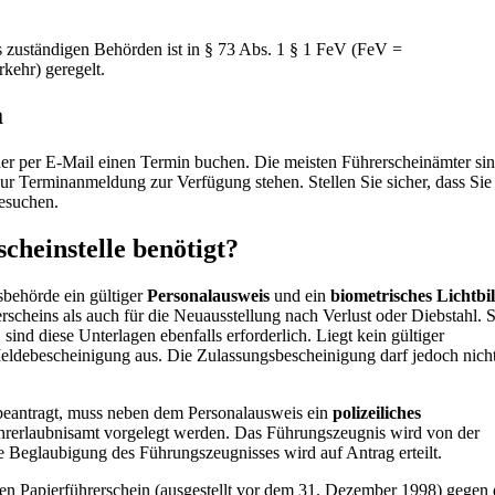
s zuständigen Behörden ist in § 73 Abs. 1 § 1 FeV (FeV =
kehr) geregelt.
a
oder per E-Mail einen Termin buchen. Die meisten Führerscheinämter si
ur Terminanmeldung zur Verfügung stehen. Stellen Sie sicher, dass Sie 
besuchen.
cheinstelle benötigt?
behörde ein gültiger
Personalausweis
und ein
biometrisches Lichtbi
rscheins als auch für die Neuausstellung nach Verlust oder Diebstahl. S
nd diese Unterlagen ebenfalls erforderlich. Liegt kein gültiger
 Meldebescheinigung aus. Die Zulassungsbescheinigung darf jedoch nicht
 beantragt, muss neben dem Personalausweis ein
polizeiliches
hrerlaubnisamt vorgelegt werden. Das Führungszeugnis wird von der
ie Beglaubigung des Führungszeugnisses wird auf Antrag erteilt.
ten Papierführerschein (ausgestellt vor dem 31. Dezember 1998) gegen