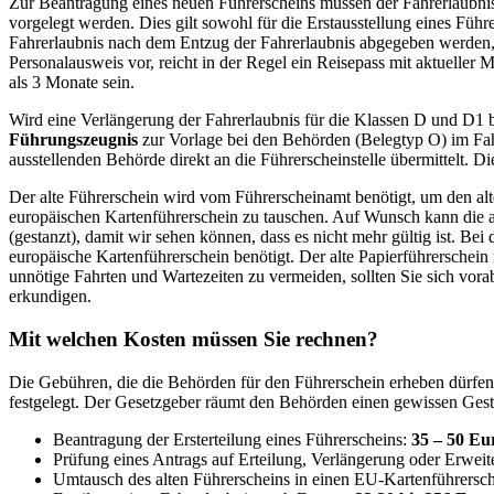
Zur Beantragung eines neuen Führerscheins müssen der Fahrerlaubnis
vorgelegt werden. Dies gilt sowohl für die Erstausstellung eines Führe
Fahrerlaubnis nach dem Entzug der Fahrerlaubnis abgegeben werden, si
Personalausweis vor, reicht in der Regel ein Reisepass mit aktueller
als 3 Monate sein.
Wird eine Verlängerung der Fahrerlaubnis für die Klassen D und D1
Führungszeugnis
zur Vorlage bei den Behörden (Belegtyp O) im Fa
ausstellenden Behörde direkt an die Führerscheinstelle übermittelt. D
Der alte Führerschein wird vom Führerscheinamt benötigt, um den al
europäischen Kartenführerschein zu tauschen. Auf Wunsch kann die a
(gestanzt), damit wir sehen können, dass es nicht mehr gültig ist. Bei
europäische Kartenführerschein benötigt. Der alte Papierführerschein
unnötige Fahrten und Wartezeiten zu vermeiden, sollten Sie sich vora
erkundigen.
Mit welchen Kosten müssen Sie rechnen?
Die Gebühren, die die Behörden für den Führerschein erheben dürf
festgelegt. Der Gesetzgeber räumt den Behörden einen gewissen Gest
Beantragung der Ersterteilung eines Führerscheins:
35 – 50 Eu
Prüfung eines Antrags auf Erteilung, Verlängerung oder Erweit
Umtausch des alten Führerscheins in einen EU-Kartenführersc