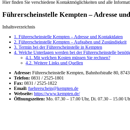
Hier finden Sie verschiedene Kontaktmöglichkeiten und alle Informat
Führerscheinstelle Kempten – Adresse un
Inhaltsverzeichnis
1.
Führerscheinstelle Kempten – Adresse und Kontaktdaten
2.
Führerscheinstelle Kempten – Aufgaben und Zuständigkeit
3.
Termin bei der Führerscheinstelle in Kempten
4.
Welche Unterlagen werden bei der Führerscheinstelle benöti
4.1.
Mit welchen Kosten müssen Sie rechnen?
4.2.
Weitere Links und Quellen
Adresse:
Führerscheinstelle Kempten, Bahnhofstraße 80, 874
Telefon:
0831 / 2525-1801
Fax:
0831 / 2525-1822
Email:
fuehrerschein@kempten.de
Webseite:
https://www.kempten.de/
Öffnungszeiten:
Mo. 07.30 – 17.00 Uhr, Di. 07.30 – 15.00 Uhr