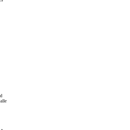
nd
alle