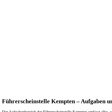
Führerscheinstelle Kempten – Aufgaben u
Der Aufgabenbereich der Führerscheinstelle Kempten umfasst alles, 