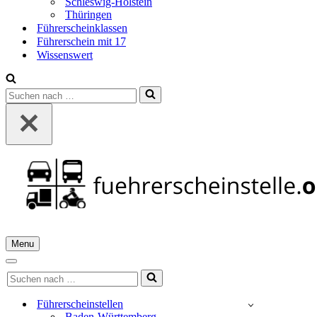
Schleswig-Holstein
Thüringen
Führerscheinklassen
Führerschein mit 17
Wissenswert
Suchen
nach …
Menu
Navigationsmenü
Navigationsmenü
Suchen
nach …
Führerscheinstellen
Baden-Württemberg