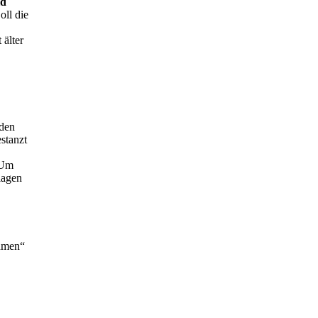
ld
oll die
 älter
 den
stanzt
 Um
lagen
ahmen“