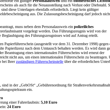
behörde ein gültiger
Personalausweis
und ein
biometrisches Lichtbi
rscheins als auch für die Neuausstellung nach Verlust oder Diebstahl. S
nd diese Unterlagen ebenfalls erforderlich. Liegt kein gültiger
 Meldebescheinigung aus. Die Zulassungsbescheinigung darf jedoch nicht
 beantragt, muss neben dem Personalausweis ein
polizeiliches
hrerlaubnisamt vorgelegt werden. Das Führungszeugnis wird von der
ie Beglaubigung des Führungszeugnisses wird auf Antrag erteilt.
ten Papierführerschein (ausgestellt vor dem 31. Dezember 1998) gegen
lte Papierlizenz nach dem Umtausch behalten werden. Es wird dann ge
 der Beantragung eines internationalen Führerscheins wird erneut der
 reicht nicht aus, um einen internationalen Führerschein zu beantragen.
b bei Ihrer
zuständigen Führerscheinstelle
über die erforderlichen Unter
en, sind in der „GebOSt“ „Gebührenordnung für Straßenverkehrsmaßn
altungsspielraum ein.
ro
erung einer Fahrerlaubnis:
5,10 Euro
hein:
24 Euro