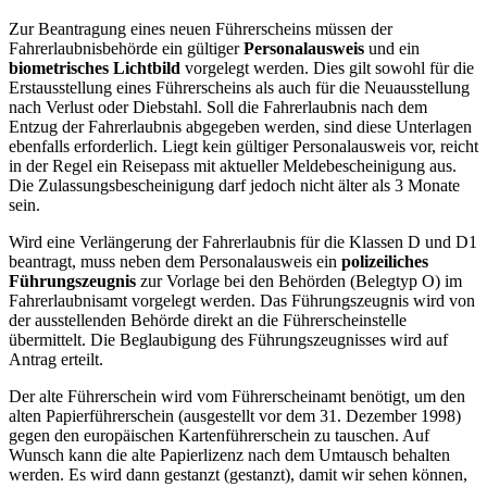
Zur Beantragung eines neuen Führerscheins müssen der
Fahrerlaubnisbehörde ein gültiger
Personalausweis
und ein
biometrisches Lichtbild
vorgelegt werden. Dies gilt sowohl für die
Erstausstellung eines Führerscheins als auch für die Neuausstellung
nach Verlust oder Diebstahl. Soll die Fahrerlaubnis nach dem
Entzug der Fahrerlaubnis abgegeben werden, sind diese Unterlagen
ebenfalls erforderlich. Liegt kein gültiger Personalausweis vor, reicht
in der Regel ein Reisepass mit aktueller Meldebescheinigung aus.
Die Zulassungsbescheinigung darf jedoch nicht älter als 3 Monate
sein.
Wird eine Verlängerung der Fahrerlaubnis für die Klassen D und D1
beantragt, muss neben dem Personalausweis ein
polizeiliches
Führungszeugnis
zur Vorlage bei den Behörden (Belegtyp O) im
Fahrerlaubnisamt vorgelegt werden. Das Führungszeugnis wird von
der ausstellenden Behörde direkt an die Führerscheinstelle
übermittelt. Die Beglaubigung des Führungszeugnisses wird auf
Antrag erteilt.
Der alte Führerschein wird vom Führerscheinamt benötigt, um den
alten Papierführerschein (ausgestellt vor dem 31. Dezember 1998)
gegen den europäischen Kartenführerschein zu tauschen. Auf
Wunsch kann die alte Papierlizenz nach dem Umtausch behalten
werden. Es wird dann gestanzt (gestanzt), damit wir sehen können,