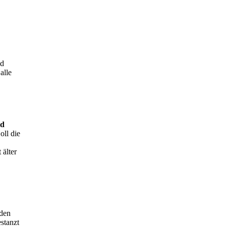
nd
alle
ld
oll die
 älter
 den
stanzt