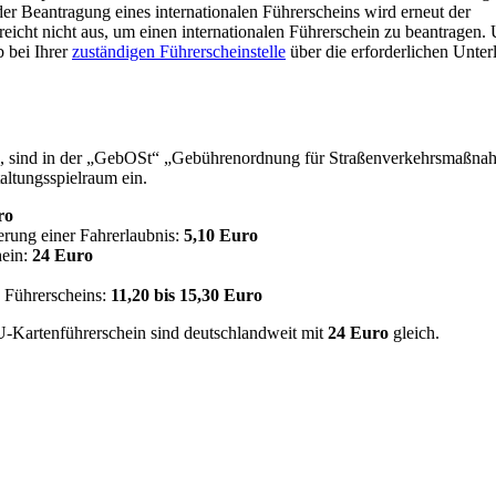
 der Beantragung eines internationalen Führerscheins wird erneut der
 reicht nicht aus, um einen internationalen Führerschein zu beantragen.
b bei Ihrer
zuständigen Führerscheinstelle
über die erforderlichen Unter
en, sind in der „GebOSt“ „Gebührenordnung für Straßenverkehrsmaßn
altungsspielraum ein.
ro
erung einer Fahrerlaubnis:
5,10 Euro
hein:
24 Euro
n Führerscheins:
11,20 bis 15,30 Euro
U-Kartenführerschein sind deutschlandweit mit
24 Euro
gleich.