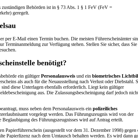
s zuständigen Behörden ist in § 73 Abs. 1 § 1 FeV (FeV =
kehr) geregelt.
elsau
oder per E-Mail einen Termin buchen. Die meisten Führerscheinämter si
ur Terminanmeldung zur Verfügung stehen. Stellen Sie sicher, dass Sie 
besuchen.
cheinstelle benötigt?
behörde ein gültiger
Personalausweis
und ein
biometrisches Lichtbi
rscheins als auch für die Neuausstellung nach Verlust oder Diebstahl. S
nd diese Unterlagen ebenfalls erforderlich. Liegt kein gültiger
 Meldebescheinigung aus. Die Zulassungsbescheinigung darf jedoch nicht
 beantragt, muss neben dem Personalausweis ein
polizeiliches
hrerlaubnisamt vorgelegt werden. Das Führungszeugnis wird von der
ie Beglaubigung des Führungszeugnisses wird auf Antrag erteilt.
ten Papierführerschein (ausgestellt vor dem 31. Dezember 1998) gegen
lte Papierlizenz nach dem Umtausch behalten werden. Es wird dann ge