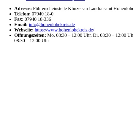
Adresse:
Führerscheinstelle Künzelsau Landratsamt Hohenlohe
Telefon:
07940 18-0
Fax:
07940 18-336
Email:
info@hohenlohekreis.de
Webseite:
https://www.hohenlohekreis.de/
Öffnungszeiten:
Mo. 08:30 – 12:00 Uhr, Di. 08:30 – 12:00 Uhr
08:30 – 12:00 Uhr