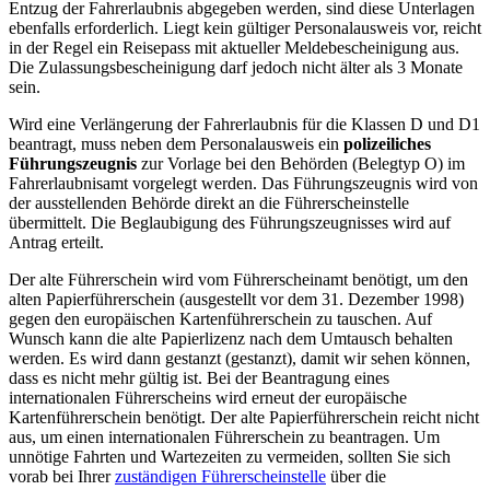
Entzug der Fahrerlaubnis abgegeben werden, sind diese Unterlagen
ebenfalls erforderlich. Liegt kein gültiger Personalausweis vor, reicht
in der Regel ein Reisepass mit aktueller Meldebescheinigung aus.
Die Zulassungsbescheinigung darf jedoch nicht älter als 3 Monate
sein.
Wird eine Verlängerung der Fahrerlaubnis für die Klassen D und D1
beantragt, muss neben dem Personalausweis ein
polizeiliches
Führungszeugnis
zur Vorlage bei den Behörden (Belegtyp O) im
Fahrerlaubnisamt vorgelegt werden. Das Führungszeugnis wird von
der ausstellenden Behörde direkt an die Führerscheinstelle
übermittelt. Die Beglaubigung des Führungszeugnisses wird auf
Antrag erteilt.
Der alte Führerschein wird vom Führerscheinamt benötigt, um den
alten Papierführerschein (ausgestellt vor dem 31. Dezember 1998)
gegen den europäischen Kartenführerschein zu tauschen. Auf
Wunsch kann die alte Papierlizenz nach dem Umtausch behalten
werden. Es wird dann gestanzt (gestanzt), damit wir sehen können,
dass es nicht mehr gültig ist. Bei der Beantragung eines
internationalen Führerscheins wird erneut der europäische
Kartenführerschein benötigt. Der alte Papierführerschein reicht nicht
aus, um einen internationalen Führerschein zu beantragen. Um
unnötige Fahrten und Wartezeiten zu vermeiden, sollten Sie sich
vorab bei Ihrer
zuständigen Führerscheinstelle
über die