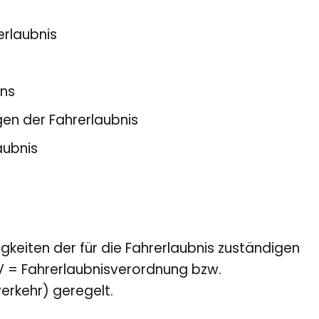
erlaubnis
ins
en der Fahrerlaubnis
aubnis
keiten der für die Fahrerlaubnis zuständigen
FeV = Fahrerlaubnisverordnung bzw.
rkehr) geregelt.