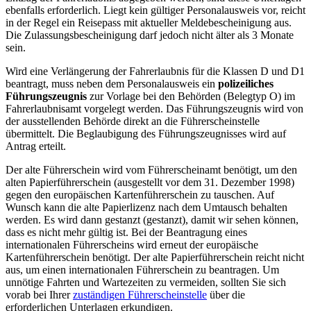
ebenfalls erforderlich. Liegt kein gültiger Personalausweis vor, reicht
in der Regel ein Reisepass mit aktueller Meldebescheinigung aus.
Die Zulassungsbescheinigung darf jedoch nicht älter als 3 Monate
sein.
Wird eine Verlängerung der Fahrerlaubnis für die Klassen D und D1
beantragt, muss neben dem Personalausweis ein
polizeiliches
Führungszeugnis
zur Vorlage bei den Behörden (Belegtyp O) im
Fahrerlaubnisamt vorgelegt werden. Das Führungszeugnis wird von
der ausstellenden Behörde direkt an die Führerscheinstelle
übermittelt. Die Beglaubigung des Führungszeugnisses wird auf
Antrag erteilt.
Der alte Führerschein wird vom Führerscheinamt benötigt, um den
alten Papierführerschein (ausgestellt vor dem 31. Dezember 1998)
gegen den europäischen Kartenführerschein zu tauschen. Auf
Wunsch kann die alte Papierlizenz nach dem Umtausch behalten
werden. Es wird dann gestanzt (gestanzt), damit wir sehen können,
dass es nicht mehr gültig ist. Bei der Beantragung eines
internationalen Führerscheins wird erneut der europäische
Kartenführerschein benötigt. Der alte Papierführerschein reicht nicht
aus, um einen internationalen Führerschein zu beantragen. Um
unnötige Fahrten und Wartezeiten zu vermeiden, sollten Sie sich
vorab bei Ihrer
zuständigen Führerscheinstelle
über die
erforderlichen Unterlagen erkundigen.